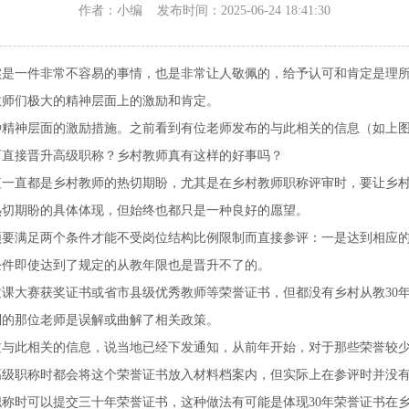
作者：小编 发布时间：2025-06-24 18:41:30
一件非常不容易的事情，也是非常让人敬佩的，给予认可和肯定是理所当
教师们极大的精神层面上的激励和肯定。
神层面的激励措施。之前看到有位老师发布的与此相关的信息（如上图所
可直接晋升高级职称？乡村教师真有这样的好事吗？
一直都是乡村教师的热切期盼，尤其是在乡村教师职称评审时，要让乡村
热切期盼的具体体现，但始终也都只是一种良好的愿望。
满足两个条件才能不受岗位结构比例限制而直接参评：一是达到相应的
条件即使达到了规定的从教年限也是晋升不了的。
大赛获奖证书或省市县级优秀教师等荣誉证书，但都没有乡村从教30年
到的那位老师是误解或曲解了相关政策。
此相关的信息，说当地已经下发通知，从前年开始，对于那些荣誉较少
高级职称时都会将这个荣誉证书放入材料档案内，但实际上在参评时并没
时可以提交三十年荣誉证书，这种做法有可能是体现30年荣誉证书在乡