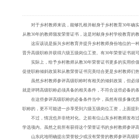
对于乡村教师来说，能够扎根并献身于乡村教育30年确实是
从教30年的教师颁发荣誉证书，这是对献身乡村学校教育的
这应该说是振兴乡村教育并提升乡村教师身份地位的一种精
晋升高级职称并获得六级五级岗位工资。有30年荣誉证书就
实际上，给予乡村教师从教30年荣誉证书更多的实用价值
促使职称倾斜政策和从教荣誉证书完美结合更是乡村教师们
虽然乡村教师参评高级职称时有相关的倾斜政策，但必须要
就是评聘高级职称必须具备的相关条件，不符合这些必备的
在这些参评高级职称的必备条件当中，虽然有很多像优质课
职称的，更不可能进一步享受到六级五级岗位工资，上面提
不过，情况也并非绝对化。之前有位山东乡村教师发布过与
学选项内。虽然之前所有获得这个荣誉证书的乡村教师参评
山东此地明确提出荣誉较少或没有荣誉的教师参评高级职称