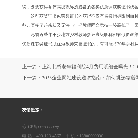
说，要想获得参评高级职称所必备的各类优质课获奖证书或
这些获奖证书或荣誉证书的获得不仅有名额指标限制而且还
些比赛多了起来却又无法与年轻教师同台竞技一较高低了，因
尽管近些年不少地方乡村教师参评高级职称都有倾斜政策，
优质课获奖证书或优秀教师荣誉证书的，有可能将30年乡村
上一篇：上海北桥老年福利院4月费用明细全曝光！20
下一篇：2025企业网站建设避坑指南：如何挑选靠
友情链接：
琼ICP备xxxxxxxx号
电 话：400-123-4567 手 机：13800000000