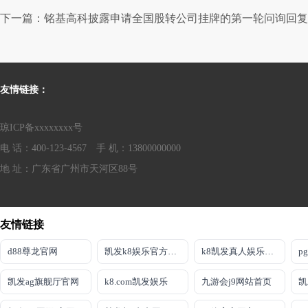
下一篇：铭基高科披露申请全国股转公司挂牌的第一轮问询回复
友情链接：
琼ICP备xxxxxxxx号
电 话：400-123-4567 手 机：13800000000
地 址：广东省广州市天河区88号
友情链接
d88尊龙官网
凯发k8娱乐官方平台
k8凯发真人娱乐手机app
凯发ag旗舰厅官网
k8.com凯发娱乐
九游会j9网站首页