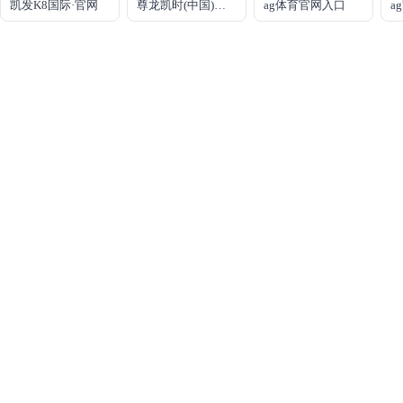
凯发K8国际·官网
尊龙凯时(中国)人生就是搏!
ag体育官网入口