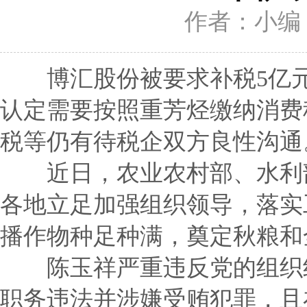
作者：小编 发布
博汇股份被要求补税5亿元
认定需要按照重芳烃缴纳消费
税等仍有待税企双方良性沟通
近日，农业农村部、水利部
各地立足加强组织领导，落实
播作物种足种满，奠定秋粮和
陈玉祥严重违反党的组织纪
职务违法并涉嫌受贿犯罪，且